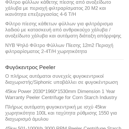
Φίλτρο φύλλων κάθετης πίεσης από ανοξείδωτο
χάλυβα με περιοχή φιλτραρίσματος 20 M2 και
ικανότητα επεξεργασίας 4-6 T/H
Φίλτρο πίεσης κάθετων φύλλων για φιλτράρισμα
λαδιού με κατασκευή από ανθρακούχο χάλυβα /
ανοξείδωτο χάλυβα και αυτόματη διάταξη απόρριψης
NYB Ψηλό Φίλτρο Φύλλων Πίεσης 12m2 Περιοχή
φιλτραρίσματος 2-4T/H χωρητικότητα
Φυγόκεντρος Peeler
Ο πλήρως αυτόματοι συνεχείς φυγοκεντρικοί
διαχωριστής/Siphonic υποβάλλει σε φυγοκέντρωση
45kw Power 2030*1960*1530mm Dimension 1 Year
Warranty Peeler Centrifuge for Corn Starch Industry
Πλήρως αυτόματη φυγοκεντρική με ισχύ 45kw
χωρητικότητα 100L και ταχύτητα ρύθμισης 1550 για
διαχωρισμό άμυλου
45kw 501-1000l/h 3000 RPM Peeler Centrifuge Starch