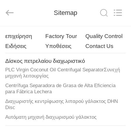
JUNENG
MACHINERY
(CHINA)
CO.,
Sitemap
LTD..
All
Rights
Reserved.
ΑΡΧΙΚΉ
επιχείρηση
Factory Tour
Quality Control
ΣΕΛΊΔΑ
Ειδήσεις
Υποθέσεις
Contact Us
ΠΡΟΪΌΝΤΑ
Δίσκος πετρελαίου διαχωριστικό
PLC Virgin Coconut Oil Centrifugal SeparatorΣυνεχή
ΒΊΝΤΕΟ
μηχανή λειτουργίας
Centrífuga Separadora de Grasa de Alta Eficiencia
para Fábrica Lechera
ΣΧΕΤΙΚΆ
Διαχωριστής κεντρίφωσης λιπαρού γάλακτος DHN
ΜΕ
Disc
ΕΜΆΣ
Αυτόματη μηχανή διαχωρισμού γάλακτος