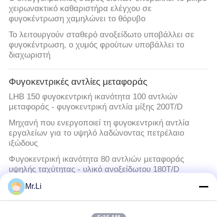
χειρωνακτικό καθαριστήρα ελέγχου σε
φυγοκέντρωση χαμηλώνει το θόρυβο
Το λειτουργούν σταθερό ανοξείδωτο υποβάλλει σε
φυγοκέντρωση, ο χυμός φρούτων υποβάλλει το
διαχωριστή
Φυγοκεντρικές αντλίες μεταφοράς
LHB 150 φυγοκεντρική ικανότητα 100 αντλιών
μεταφοράς - φυγοκεντρική αντλία μίξης 200T/D
Μηχανή που ενεργοποιεί τη φυγοκεντρική αντλία
εργαλείων για το υψηλό λαδώνοντας πετρέλαιο
ιξώδους
Φυγοκεντρική ικανότητα 80 αντλιών μεταφοράς
υψηλής ταχύτητας - υλικό ανοξείδωτου 180T/D
Οριζόντια φυγοκεντρική αντλία Sealless, βιομηχανική
Mr.Li
αντλία μεταφοράς που μεταβιβάζει το υγρό