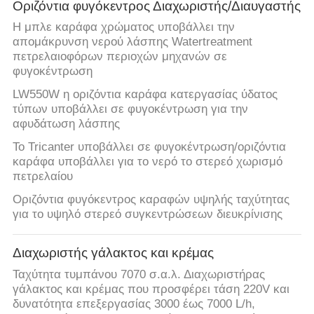
ΞΕΝΆΓΗΣΗ
Οριζόντια φυγόκεντρος Διαχωριστής/Διαυγαστής
ΣΤΟ
Η μπλε καράφα χρώματος υποβάλλει την
απομάκρυνση νερού λάσπης Watertreatment
ΕΡΓΟΣΤΆΣΙΟ
πετρελαιοφόρων περιοχών μηχανών σε
φυγοκέντρωση
ΠΟΙΟΤΙΚΌΣ
LW550W η οριζόντια καράφα κατεργασίας ύδατος
τύπων υποβάλλει σε φυγοκέντρωση για την
ΈΛΕΓΧΟΣ
αφυδάτωση λάσπης
Το Tricanter υποβάλλει σε φυγοκέντρωση/οριζόντια
ΕΠΙΚΟΙΝΩΝΉΣΤΕ
καράφα υποβάλλει για το νερό το στερεό χωρισμό
πετρελαίου
ΜΑΖΊ
Οριζόντια φυγόκεντρος καραφών υψηλής ταχύτητας
ΜΑΣ
για το υψηλό στερεό συγκεντρώσεων διευκρίνισης
ΝΈΑ
Διαχωριστής γάλακτος και κρέμας
Ταχύτητα τυμπάνου 7070 σ.α.λ. Διαχωριστήρας
γάλακτος και κρέμας που προσφέρει τάση 220V και
ΥΠΟΘΈΣΕΙΣ
δυνατότητα επεξεργασίας 3000 έως 7000 L/h,