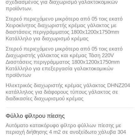
σχεδιασμένος για διαχωρισμό γαλακτοκομικών
προϊόντων.
COMPANY
Στερεό περιεχόμενο μικρότερο από 05 τοις εκατό
NEWS
Χειροκίνητος διαχωριστής κρέμας γάλακτος με
διαστάσεις περιγράμματος 1800x1200x1750mm
Κατάλληλο για διαχωρισμό κρέμας
SITEMAP
Στερεό περιεχόμενο μικρότερο από 05 τοις εκατό
Διαχωριστής γάλακτος και κρέμας Τάση 220V
PRIVACY
Διαστάσεις περιγράμματος 1800x1200x1750mm
Κατάλληλο για επεξεργασία γαλακτοκομικών
POLICY
προϊόντων
Ηλεκτρικός διαχωριστής κρέμας γάλακτος DHNZ204
κατάλληλος για διάφορους τύπους γάλακτος σε
διαδικασίες διαχωρισμού κρέμας
Φύλλο φίλτρου πίεσης
Αυτόματο κατακόρυφο φίλτρο φύλλων πίεσης με
περιοχή διήθησης 4 m2 σε ανοξείδωτο χάλυβα 304