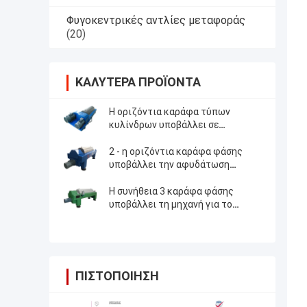
Φυγοκεντρικές αντλίες μεταφοράς
(20)
ΚΑΛΎΤΕΡΑ ΠΡΟΪΌΝΤΑ
Η οριζόντια καράφα τύπων
κυλίνδρων υποβάλλει σε
φυγοκέντρωση για το νερό
αποβλήτων
2 - η οριζόντια καράφα φάσης
υποβάλλει την αφυδάτωση
λάσπης εξοπλισμού σε
φυγοκέντρωση
Η συνήθεια 3 καράφα φάσης
υποβάλλει τη μηχανή για το
πετρέλαιο σε φυγοκέντρωση
λαμβάνοντας από το λιπαρό ιστό
ΠΙΣΤΟΠΟΊΗΣΗ