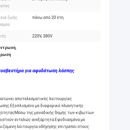
ματος:
κεια ζωής
πάνω από 20 έτη
ασμού:
τη:
220V, 380V
έντρωση
,
τρωση
ποσβεστήρα για αφυδάτωση λάσπης
ματώνει αποτελεσματικές λειτουργίες
ωσης.Εξοπλισμένο με διαφορικό πλανητικής
αχύτηταςΜέσω της μοναδικής δομής των κιβωτίων
θμιστούν εντελώς ανεξάρτητα.Εφοδιασμένα με
μιζόμενη λειτουργία οδήγησης επιτρέπει στους