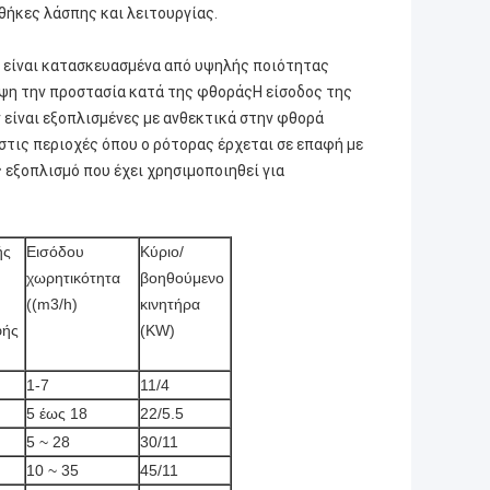
θήκες λάσπης και λειτουργίας.
ό είναι κατασκευασμένα από υψηλής ποιότητας
ψη την προστασία κατά της φθοράςΗ είσοδος της
 είναι εξοπλισμένες με ανθεκτικά στην φθορά
στις περιοχές όπου ο ρότορας έρχεται σε επαφή με
 εξοπλισμό που έχει χρησιμοποιηθεί για
ής
Εισόδου
Κύριο/
χωρητικότητα
βοηθούμενο
((m3/h)
κινητήρα
φής
(KW)
1-7
11/4
5 έως 18
22/5.5
5 ~ 28
30/11
10 ~ 35
45/11