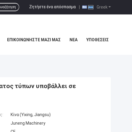
Ζητήστε ένα απόσπασμα
|
Greek
Αναζήτηση
ΕΠΙΚΟΙΝΩΝΉΣΤΕ ΜΑΖΊ ΜΑΣ
ΝΈΑ
ΥΠΟΘΈΣΕΙΣ
δατος τύπων υποβάλλει σε
ς:
Κίνα (Yixing, Jiangsu)
Juneng Machinery
CE