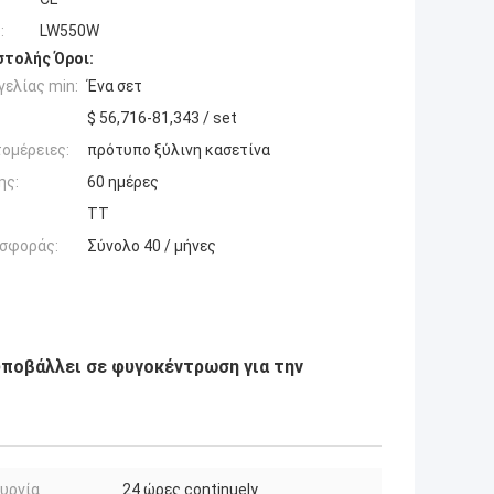
:
LW550W
τολής Όροι:
ελίας min:
Ένα σετ
$ 56,716-81,343 / set
ομέρειες:
πρότυπο ξύλινη κασετίνα
ης:
60 ημέρες
TT
σφοράς:
Σύνολο 40 / μήνες
ποβάλλει σε φυγοκέντρωση για την
υργία
24 ώρες continuely