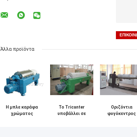
Άλλα προϊόντα
Η μπλε καράφα
Το Tricanter
Οριζόντια
χρώματος
υποβάλλει σε
φυγόκεντρος
υποβάλλει την
φυγοκέντρωση/
καραφών υψηλ
απομάκρυνση
οριζόντια
ταχύτητας γι
νερού λάσπης
καράφα
το υψηλό στερ