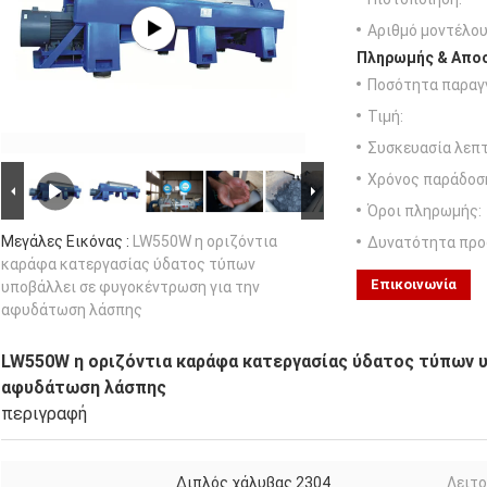
Αριθμό μοντέλου
Πληρωμής & Αποσ
Ποσότητα παραγγ
Τιμή:
Συσκευασία λεπτ
Χρόνος παράδοσ
Όροι πληρωμής:
Μεγάλες Εικόνας :
LW550W η οριζόντια
Δυνατότητα προ
καράφα κατεργασίας ύδατος τύπων
Επικοινωνία
υποβάλλει σε φυγοκέντρωση για την
αφυδάτωση λάσπης
LW550W η οριζόντια καράφα κατεργασίας ύδατος τύπων υ
αφυδάτωση λάσπης
περιγραφή
Διπλός χάλυβας 2304
Λειτο