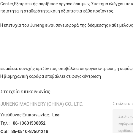
Center,Εξαιρετικής ακρίβειας όργανα δοκιμών, Σύστημα ελέγχου ποι
ποιότητα, η σταθερότητα και η αξιοπιστία κάθε προϊόντος.
Η επιτυχία του Juneng είναι συνεισφορά της δέσμευσης κάθε μέλους
,
ετικέτα:
συνεχής οριζόντιος υποβάλλει σε φυγοκέντρωση
η καράφ
Η βιομηχανική καράφα υποβάλλει σε φυγοκέντρωση
Στοιχεία επικοινωνίας
JUNENG MACHINERY (CHINA) CO., LTD.
Στείλετε 
Υπεύθυνος Επικοινωνίας:
Lee
Τηλ.::
86-13601538852
Φαξ:
86-0510-87501218