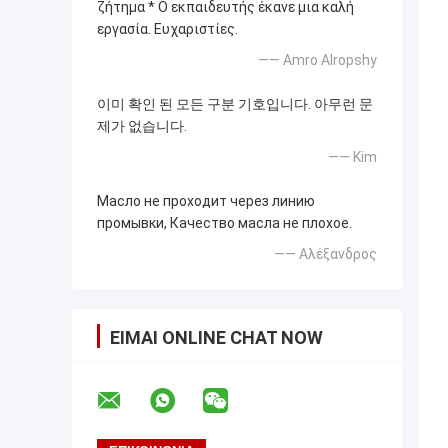
ζήτημα * Ο εκπαιδευτής έκανε μια καλή
εργασία. Ευχαριστίες.
—— Amro Alropshy
이미 확인 된 모든 구분 기호입니다. 아무런 문
제가 없습니다.
—— Kim
Масло не проходит через линию
промывки, Качество масла не плохое.
—— Αλέξανδρος
ΕΊΜΑΙ ONLINE CHAT NOW