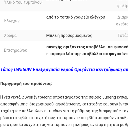
Υλικό του τυμπάνου:
τρεξί
από το τοπικό γραφείο ελέγχου
Διάρ
Έλεγχος:
σχεδι
Χρώμα:
Μπλε ή προσαρμοσμένος
Τετάρ
συνεχής οριζόντιος υποβάλλει σε φυγοκ
Επισημαίνω:
η καράφα λάσπης υποβάλλει σε φυγοκέν
Τύπος LW550W Επεξεργασία νερού Οριζόντια κεντρίφωση α
Περιγραφή του προϊόντος:
Η νέα γενιά φυγοκέντρωσης αποστάγματος της σειράς Juneng ενσω
αποσαφήνισης, διαχωρισμού, αφυδάτωσης, κατάταξης και συγκέντρ
ταχύτητας πολλαπλών επιπέδων για τη ρύθμιση της διαφορικής τ
μέσα στο κιβώτιο ταχυτήτων, το τύμπανο και η βίδα μπορούν να ρυ
μετατροπέα συχνότητας για τύμπανο, η πλήρως ανεξάρτητη και ρυθ