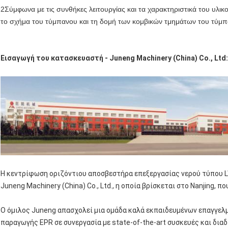
2Σύμφωνα με τις συνθήκες λειτουργίας και τα χαρακτηριστικά του υλικ
το σχήμα του τύμπανου και τη δομή των κομβικών τμημάτων του τύμπ
Εισαγωγή του κατασκευαστή - Juneng Machinery (China) Co., Ltd:
Η κεντρίφωση οριζόντιου αποσβεστήρα επεξεργασίας νερού τύπου 
Juneng Machinery (China) Co., Ltd., η οποία βρίσκεται στο Nanjing, π
Ο όμιλος Juneng απασχολεί μια ομάδα καλά εκπαιδευμένων επαγγελμ
παραγωγής EPR σε συνεργασία με state-of-the-art συσκευές και διαδ