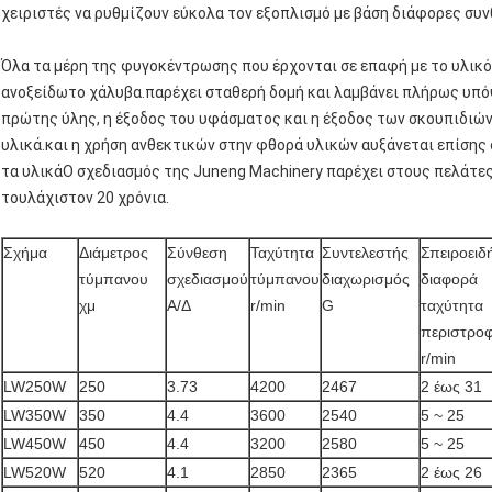
χειριστές να ρυθμίζουν εύκολα τον εξοπλισμό με βάση διάφορες συν
Όλα τα μέρη της φυγοκέντρωσης που έρχονται σε επαφή με το υλικ
ανοξείδωτο χάλυβα.παρέχει σταθερή δομή και λαμβάνει πλήρως υπό
πρώτης ύλης, η έξοδος του υφάσματος και η έξοδος των σκουπιδιών
υλικά.και η χρήση ανθεκτικών στην φθορά υλικών αυξάνεται επίσης 
τα υλικάΟ σχεδιασμός της Juneng Machinery παρέχει στους πελάτες
τουλάχιστον 20 χρόνια.
Σχήμα
Διάμετρος
Σύνθεση
Ταχύτητα
Συντελεστής
Σπειροειδ
τύμπανου
σχεδιασμού
τύμπανου
διαχωρισμός
διαφορά
χμ
Α/Δ
r/min
G
ταχύτητα
περιστρο
r/min
LW250W
250
3.73
4200
2467
2 έως 31
LW350W
350
4.4
3600
2540
5 ~ 25
LW450W
450
4.4
3200
2580
5 ~ 25
LW520W
520
4.1
2850
2365
2 έως 26