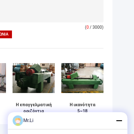
(
0
/ 3000)
Η επαγγελματική
Η ικανότητα
οριζόντια
5~18
ής
καράφα
απομάκρυνση
Mr.Li
α
υποβάλλει σε
νερού λάσπης
εό
φυγοκέντρωση
M3/H υποβάλλει