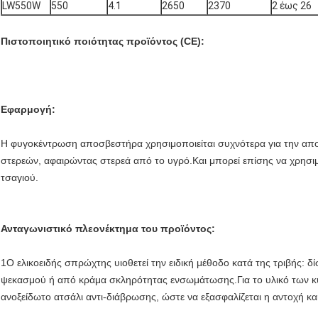
LW550W
550
4.1
2650
2370
2 έως 26
Πιστοποιητικό ποιότητας προϊόντος (CE):
Εφαρμογή:
Η φυγοκέντρωση αποσβεστήρα χρησιμοποιείται συχνότερα για την απ
στερεών, αφαιρώντας στερεά από το υγρό.Και μπορεί επίσης να χρησιμο
τσαγιού.
Ανταγωνιστικό πλεονέκτημα του προϊόντος:
1Ο ελικοειδής σπρώχτης υιοθετεί την ειδική μέθοδο κατά της τριβής: 
ψεκασμού ή από κράμα σκληρότητας ενσωμάτωσης.Για το υλικό των κ
ανοξείδωτο ατσάλι αντι-διάβρωσης, ώστε να εξασφαλίζεται η αντοχή κ