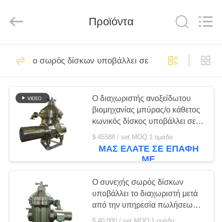
JUNENG
MACHINERY
(CHINA)
CO.,
Προϊόντα
LTD..
All
Rights
Reserved.
ΑΡΧΙΚΉ
172
ο σωρός δίσκων υποβάλλει σε φυγοκέντρωση
ΣΕΛΊΔΑ
Δίσκος πετρελαίου
διαχωριστικό
ΠΡΟΪΌΝΤΑ
Ο διαχωριστής ανοξείδωτου
βιομηχανίας μπύρας/ο κάθετος
κωνικός δίσκος υποβάλλει σε
ΒΊΝΤΕΟ
φυγοκέντρωση
$ 45588 / set MOQ:1 ομάδα
ΜΑΣ ΕΛΆΤΕ ΣΕ ΕΠΑΦΉ
64
ΜΕ
ΣΧΕΤΙΚΆ
Οριζόντια
ΜΕ
Ο συνεχής σωρός δίσκων
ΕΜΆΣ
υποβάλλει το διαχωριστή μετά
φυγόκεντρος
από την υπηρεσία πωλήσεων
Διαχωριστής/
σε φυγοκέντρωση παρεχόμενη
$ 40,000 / set MOQ:1 ομάδα