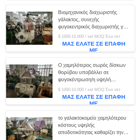
Βιομηχανικός διαχωριστής
13
γάλακτος, συνεχής
Κερί φίλτρο
φυγοκεντρικός διαχωριστής για
την επεξεργασία γάλακτος
$ 1000-10,000 / set MOQ:Ένα σετ
καθαρισμού
ΜΑΣ ΕΛΆΤΕ ΣΕ ΕΠΑΦΉ
ΜΕ
Ο χαμηλότερος σωρός δίσκων
θορύβου υποβάλλει σε
φυγοκέντρωση/η υψηλή
38
περιστρεφόμενη ταχύτητα
$ 1000-10,000 / set MOQ:Ένα σετ
Φυγοκεντρικός
διαχωριστών ποτών
ΜΑΣ ΕΛΆΤΕ ΣΕ ΕΠΑΦΉ
ΜΕ
διαχωριστής νερού
το γαλακτοκομείο χαμηλότερου
πετρελαίου
κόστους υψηλής
αποδοτικότητας καθαρίζει την
υψηλή περιστρεφόμενη