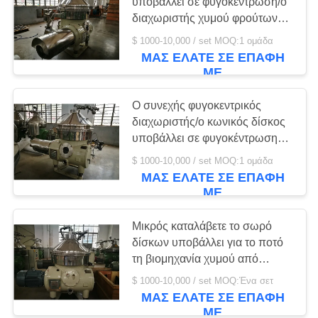
υποβάλλει σε φυγοκέντρωση/ο
διαχωριστής χυμού φρούτων
COMPANY
για τα ποτά επεξεργασίας
$ 1000-10,000 / set MOQ:1 ομάδα
NEWS
28
ΜΑΣ ΕΛΆΤΕ ΣΕ ΕΠΑΦΉ
ΜΕ
Φυγόκεντρος Peeler
SITEMAP
Ο συνεχής φυγοκεντρικός
διαχωριστής/ο κωνικός δίσκος
PRIVACY
υποβάλλει σε φυγοκέντρωση
για τον ακραίο μικροσκοπικό
POLICY
$ 1000-10,000 / set MOQ:1 ομάδα
στερεό χωρισμό
ΜΑΣ ΕΛΆΤΕ ΣΕ ΕΠΑΦΉ
ΜΕ
22
Nutsche ταραχώδη
Μικρός καταλάβετε το σωρό
δίσκων υποβάλλει για το ποτό
φιλτράρετε
τη βιομηχανία χυμού από
πορτοκάλι σε φυγοκέντρωση
στεγνωτήρα
$ 1000-10,000 / set MOQ:Ένα σετ
ΜΑΣ ΕΛΆΤΕ ΣΕ ΕΠΑΦΉ
ΜΕ