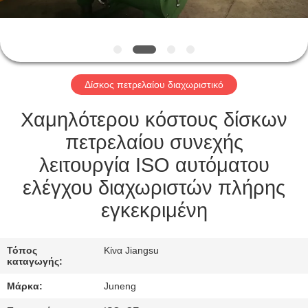
ΞΕΝΆΓΗΣΗ
ΣΤΟ
ΕΡΓΟΣΤΆΣΙΟ
Δίσκος πετρελαίου διαχωριστικό
ΠΟΙΟΤΙΚΌΣ
ΈΛΕΓΧΟΣ
Χαμηλότερου κόστους δίσκων
πετρελαίου συνεχής
ΕΠΙΚΟΙΝΩΝΉΣΤΕ
λειτουργία ISO αυτόματου
ΜΑΖΊ
ελέγχου διαχωριστών πλήρης
ΜΑΣ
εγκεκριμένη
ΝΈΑ
Τόπος
Κίνα Jiangsu
καταγωγής:
Μάρκα:
Juneng
ΥΠΟΘΈΣΕΙΣ