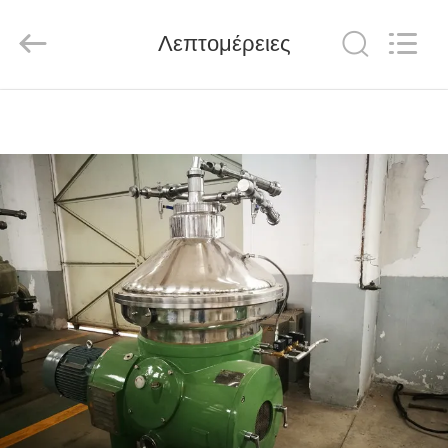
JUNENG
MACHINERY
(CHINA)
CO.,
Λεπτομέρειες
LTD..
All
Rights
Reserved.
ΑΡΧΙΚΉ
ΣΕΛΊΔΑ
ΠΡΟΪΌΝΤΑ
ΒΊΝΤΕΟ
ΣΧΕΤΙΚΆ
ΜΕ
ΕΜΆΣ