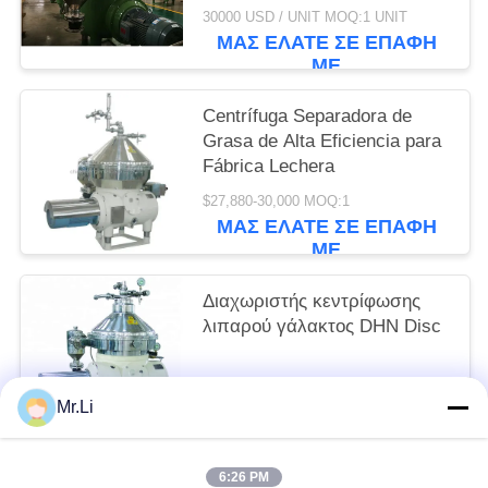
30000 USD / UNIT MOQ:1 UNIT
ΜΑΣ ΕΛΆΤΕ ΣΕ ΕΠΑΦΉ
ΜΕ
Centrífuga Separadora de
Grasa de Alta Eficiencia para
Fábrica Lechera
$27,880-30,000 MOQ:1
ΜΑΣ ΕΛΆΤΕ ΣΕ ΕΠΑΦΉ
ΜΕ
Διαχωριστής κεντρίφωσης
λιπαρού γάλακτος DHN Disc
$26,987-30,000 MOQ:1
Mr.Li
ΜΑΣ ΕΛΆΤΕ ΣΕ ΕΠΑΦΉ
ΜΕ
6:26 PM