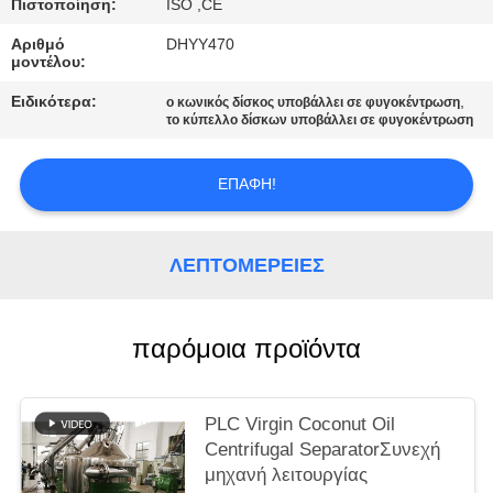
Πιστοποίηση:
ISO ,CE
COMPANY
Αριθμό
DHYY470
μοντέλου:
NEWS
Ειδικότερα:
,
ο κωνικός δίσκος υποβάλλει σε φυγοκέντρωση
το κύπελλο δίσκων υποβάλλει σε φυγοκέντρωση
SITEMAP
ΕΠΑΦΉ!
PRIVACY
POLICY
ΛΕΠΤΟΜΈΡΕΙΕΣ
παρόμοια προϊόντα
PLC Virgin Coconut Oil
Centrifugal SeparatorΣυνεχή
μηχανή λειτουργίας